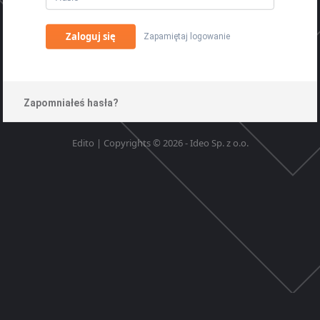
Zaloguj się
Zapamiętaj logowanie
Zapomniałeś hasła?
Edito | Copyrights © 2026 - Ideo Sp. z o.o.